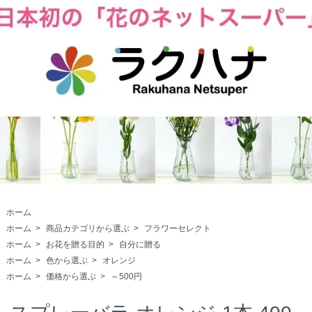
ホーム
ホーム
>
商品カテゴリから選ぶ
>
フラワーセレクト
ホーム
>
お花を贈る目的
>
自分に贈る
ホーム
>
色から選ぶ
>
オレンジ
ホーム
>
価格から選ぶ
>
～500円