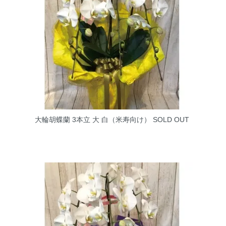
大輪胡蝶蘭 3本立 大 白（米寿向け）
SOLD OUT