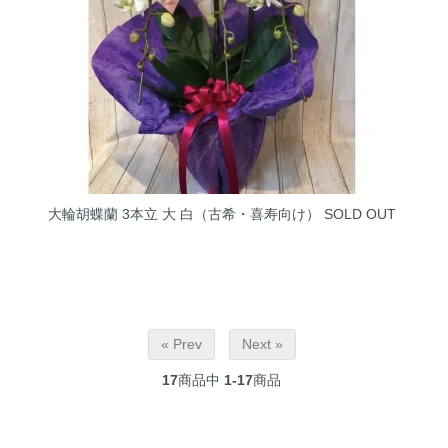
大輪胡蝶蘭 3本立 大 白（古希・喜寿向け）
SOLD OUT
« Prev
Next »
17
商品中
1-17
商品