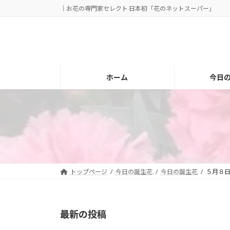
コ
ナ
｜お花の専門家セレクト 日本初「花のネットスーパー」
ン
ビ
テ
ゲ
ン
ー
ツ
シ
へ
ョ
ホーム
今日
ス
ン
キ
に
ッ
移
プ
動
トップページ
今日の誕生花
今日の誕生花
５月８
最新の投稿