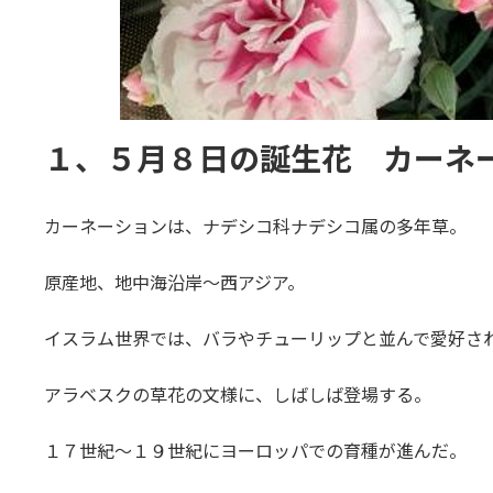
１、５月８日の誕生花 カーネ
カーネーションは、ナデシコ科ナデシコ属の多年草。
原産地、地中海沿岸～西アジア。
イスラム世界では、バラやチューリップと並んで愛好さ
アラベスクの草花の文様に、しばしば登場する。
１７世紀～１９世紀にヨーロッパでの育種が進んだ。