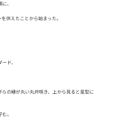
頭に、
ンを供えたことから始まった。
ダード、
びらの縁が丸い丸弁咲き、上から見ると星型に
好む。