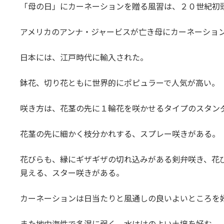
「母の日」にカーネーションを贈る風習は、２０世紀初
アメリカのアンナ・ジャービスが亡き母にカーネーショ
日本には、江戸時代に輸入された。
鉢花、切り花ともに世界的にポピュラーで人気が高い。
咲き方は、花茎の先に１輪花を咲かせるタイプのスタン
花茎の先に細かく枝分かれする、スプレー咲きがある。
花びらも、縁にギザギザの切れ込みがある剣弁咲き、花
見える、スター咲きがある。
カーネーションは日当たりと風通しの良いよいところを
また地中海性で多湿に弱く、水はけのよい土壌を好む。