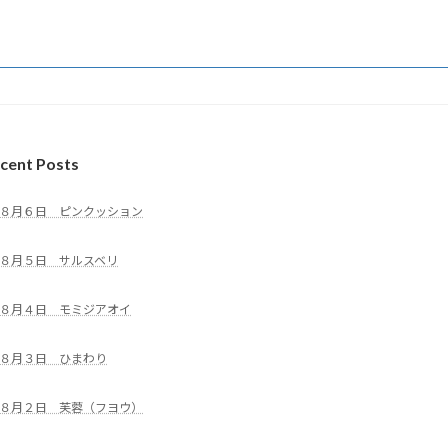
cent Posts
８月６日 ピンクッション
８月５日 サルスベリ
８月４日 モミジアオイ
８月３日 ひまわり
８月２日 芙蓉（フヨウ）