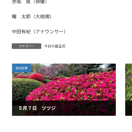
赤坂 晃（俳優）
曙 太郎（大相撲）
中田有紀（アナウンサー）
今日の誕生花
カテゴリー
前の記事
５月７日 ツツジ
2026年5月7日