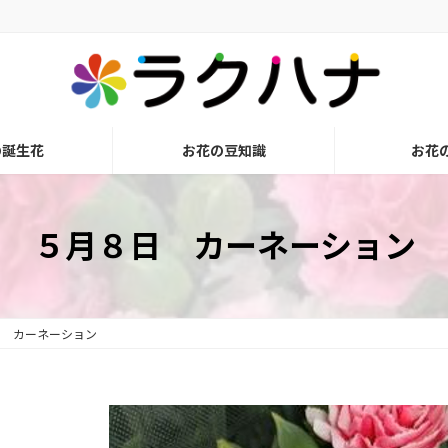
の誕生花
お花の豆知識
お花
５月８日 カーネーション
日 カーネーション